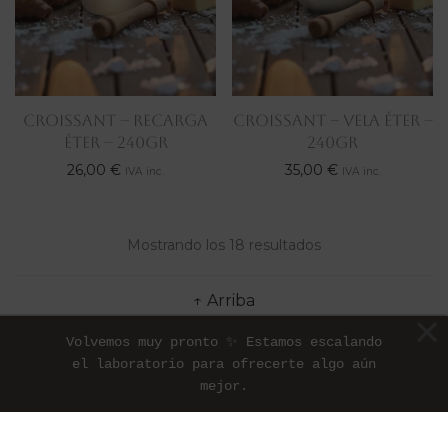
CROISSANT – RECARGA
CROISSANT – VELA ÉTER –
ÉTER – 240gr
240gr
26,00
€
35,00
€
IVA inc.
IVA inc.
Mostrando los 18 resultados
↑ Arriba
Volvemos muy pronto ✨ Estamos escalando
el laboratorio para ofrecerte algo aún
mejor.