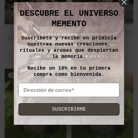
DESCUBRE EL UNIVERSO
MEMENTO
CINNAMON ROLL –
CINNAMON ROLL – VELA
Suscríbete y recibe en primicia
RECARGA ÉTER – 240gr
ÉTER – 240gr
nuestras nuevas creaciones,
rituales y aromas que despiertan
Valorado
Valorado
26,00
€
35,00
€
IVA inc.
IVA inc.
la memoria.
con
5.00
con
5.00
Recibe un 10%
en tu primera
de 5
de 5
compra como bienvenida.
SUSCRIBIRME