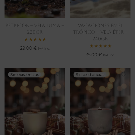
PETRICOR – VELA LUMA –
VACACIONES EN EL
220gr
TRÓPICO – VELA ÉTER –
240gr
Valorado
29,00
€
IVA inc.
Valorado
35,00
€
con
5.00
IVA inc.
con
5.00
de 5
de 5