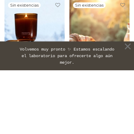
de 5
de 5
Volvemos muy pronto ✨ Estamos escalando
el laboratorio para ofrecerte algo aún
mejor.
LUMA DISCOVERY TRIO
CROISSANT – RECARGA
— MEMORIAS
ÉTER – 240gr
INVERNALES
26,00
€
IVA inc.
87,00
€
75,00
€
IVA inc.