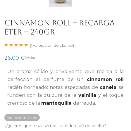
CINNAMON ROLL – RECARGA
ÉTER – 240gr
(
1
valoración de cliente)
Valorado con
1
26,00
€
IVA inc.
5.00
de 5 en
base a
Un aroma cálido y envolvente que recrea a la
valoración de
perfección el perfume de un
cinnamon roll
un cliente
recién horneado: notas especiadas de
canela
se
funden con la dulzura de la
vainilla
y el toque
cremoso de la
mantequilla
derretida.
Sin existencias
¿Quieres que te avisemos cuando esté de vuelta?