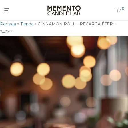
0
Portada
»
Tienda
»
CINNAMON ROLL – RECARGA ÉTER –
240gr