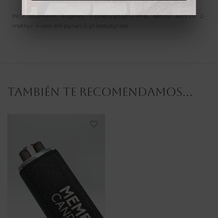
INCI: coumarin, eugenol, 3-phenylprop-2-enal, benzyl alcohol, 2-
methyl-4-oxo-4H-pyran-3-yl isobutyrate
También te recomendamos…