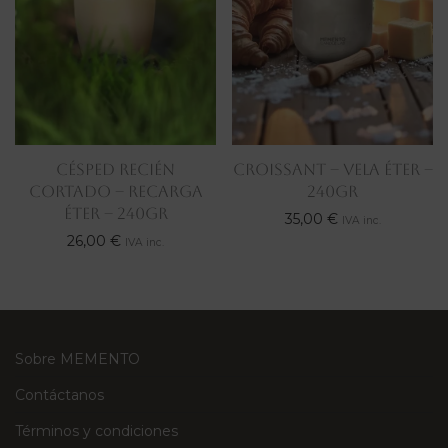
CÉSPED RECIÉN
CROISSANT – VELA ÉTER –
CORTADO – RECARGA
240gr
ÉTER – 240gr
35,00
€
IVA inc.
26,00
€
IVA inc.
Sobre MEMENTO
Contáctanos
Términos y condiciones