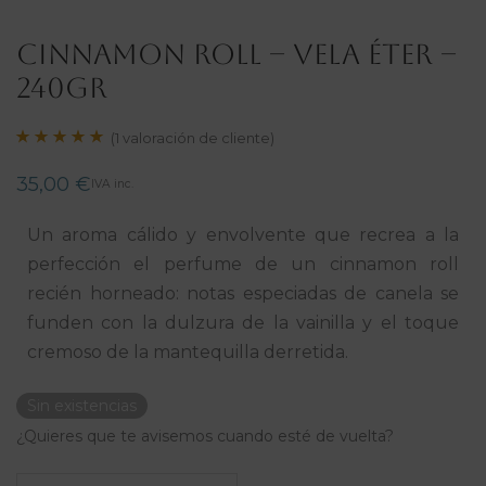
CINNAMON ROLL – VELA ÉTER –
240gr
(
1
valoración de cliente)
Valorado con
1
35,00
€
IVA inc.
5.00
de 5 en
base a
Un aroma cálido y envolvente que recrea a la
valoración de
perfección el perfume de un cinnamon roll
un cliente
recién horneado: notas especiadas de canela se
funden con la dulzura de la vainilla y el toque
cremoso de la mantequilla derretida.
Sin existencias
¿Quieres que te avisemos cuando esté de vuelta?